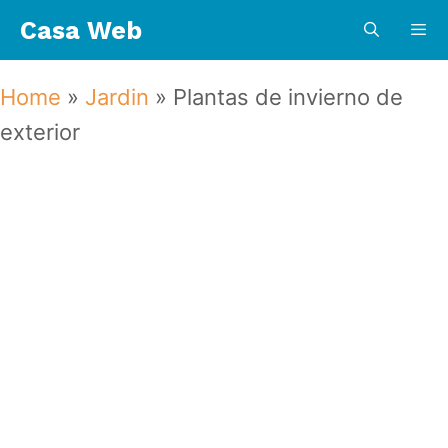
Saltar
Casa Web
al
contenido
Menú
Home
»
Jardin
»
Plantas de invierno de
exterior