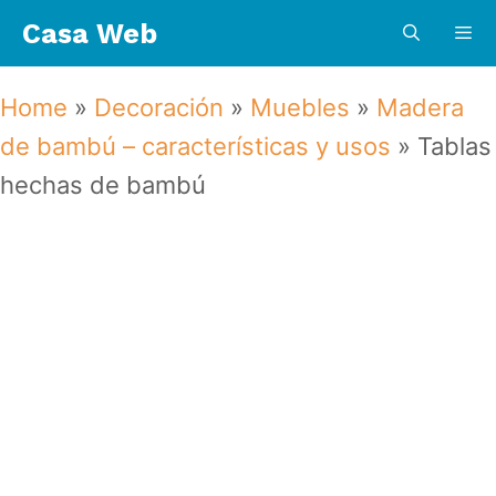
Saltar
Casa Web
al
contenido
Menú
Home
»
Decoración
»
Muebles
»
Madera
de bambú – características y usos
»
Tablas
hechas de bambú