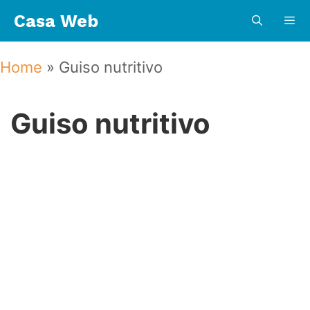
Saltar
Casa Web
al
contenido
Menú
Home
»
Guiso nutritivo
Guiso nutritivo