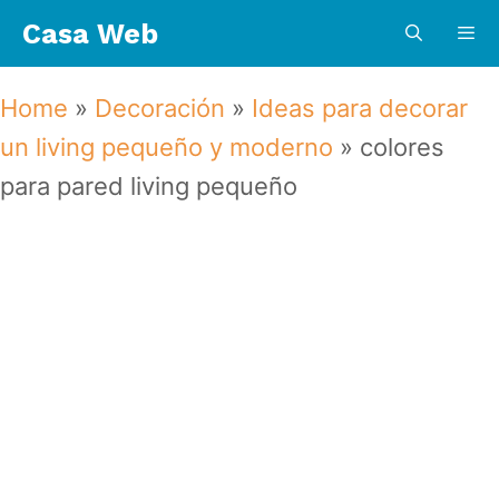
Saltar
Casa Web
al
contenido
Menú
Home
»
Decoración
»
Ideas para decorar
un living pequeño y moderno
»
colores
para pared living pequeño