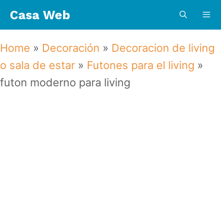
Saltar
Casa Web
al
contenido
Menú
Home
»
Decoración
»
Decoracion de living
o sala de estar
»
Futones para el living
»
futon moderno para living